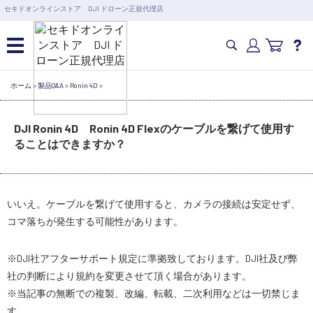
営業日の15時まで即日出荷
セキドオンラインストア DJI ドローン正規代理店
6,000円以上のご購入で送料無料！ポイント1%還元 >>
カメラドローン・生活家電
ホーム
>
製品Q&A
>
Ronin 4D
>
DJI Ronin 4D Ronin 4D Flexのケーブルを繋げて使用す
カメラ・スタビライザー
ることはできますか？
業務用ドローン・業務関連製品
いいえ。ケーブルを繋げて使用すると、カメラの接続は安定せず、
水中ドローン(ROV)・水中スクーター
コマ落ちが発生する可能性があります。
RC・ロボット部品
※DJI社アフターサポート規定に準拠致しております。DJI社及び弊
社の判断により規約を変更させて頂く場合があります。
※当記事の無断での複製、改編、転載、二次利用などは一切禁じま
講習会･国家資格･WEBセミナー
す。