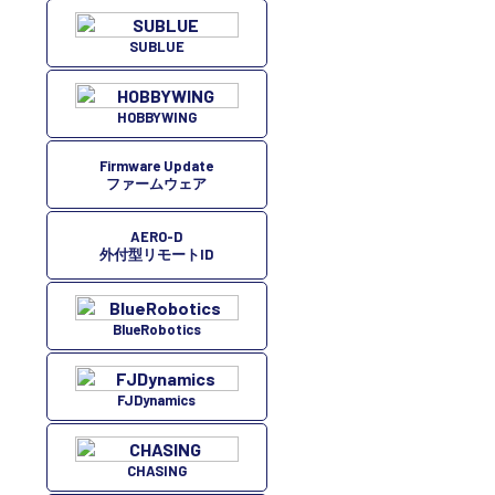
SUBLUE
HOBBYWING
Firmware Update
ファームウェア
AERO-D
外付型リモートID
BlueRobotics
FJDynamics
CHASING