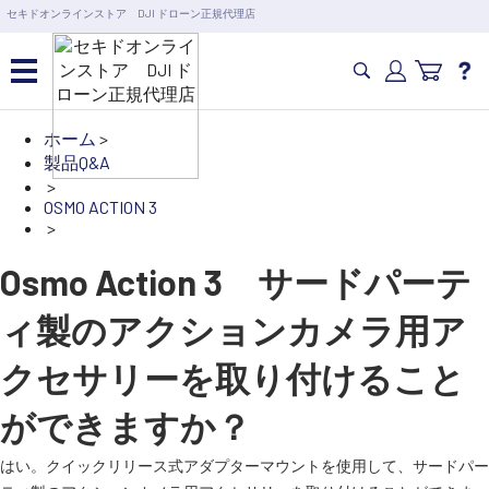
営業日の15時まで即日出荷
セキドオンラインストア DJI ドローン正規代理店
6,000円以上のご購入で送料無料！ポイント1%還元 >>
カメラドローン・生活家電
ホーム
>
製品Q&A
>
カメラ・スタビライザー
OSMO ACTION 3
>
業務用ドローン・業務関連
Osmo Action 3 サードパーテ
製品
ィ製のアクションカメラ用ア
水中ドローン(ROV)・水中スクーター
クセサリーを取り付けること
ができますか？
RC・ロボット部品
はい。クイックリリース式アダプターマウントを使用して、サードパー
講習会･国家資格･WEBセミナー