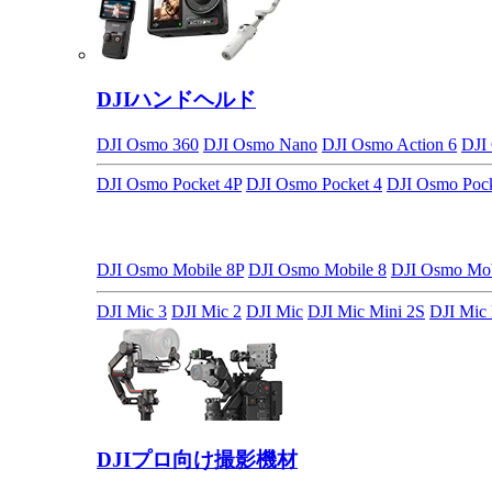
DJIハンドヘルド
DJI Osmo 360
DJI Osmo Nano
DJI Osmo Action 6
DJI
DJI Osmo Pocket 4P
DJI Osmo Pocket 4
DJI Osmo Pock
DJI Osmo Mobile 8P
DJI Osmo Mobile 8
DJI Osmo M
DJI Mic 3
DJI Mic 2
DJI Mic
DJI Mic Mini 2S
DJI Mic 
DJIプロ向け撮影機材