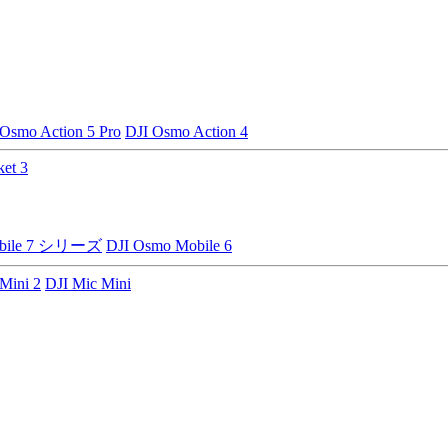
 Osmo Action 5 Pro
DJI Osmo Action 4
et 3
obile 7 シリーズ
DJI Osmo Mobile 6
Mini 2
DJI Mic Mini