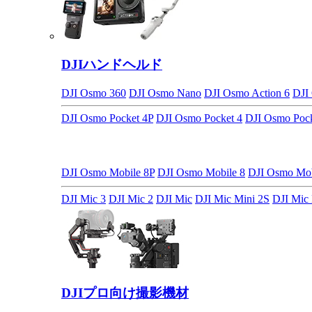
DJIハンドヘルド
DJI Osmo 360
DJI Osmo Nano
DJI Osmo Action 6
DJI
DJI Osmo Pocket 4P
DJI Osmo Pocket 4
DJI Osmo Pock
DJI Osmo Mobile 8P
DJI Osmo Mobile 8
DJI Osmo M
DJI Mic 3
DJI Mic 2
DJI Mic
DJI Mic Mini 2S
DJI Mic 
DJIプロ向け撮影機材