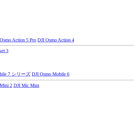
 Osmo Action 5 Pro
DJI Osmo Action 4
et 3
obile 7 シリーズ
DJI Osmo Mobile 6
Mini 2
DJI Mic Mini