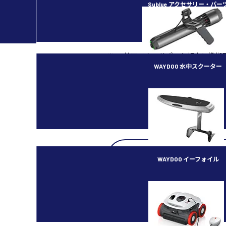
Sublue アクセサリー・パー
縦向き撮影と横向き撮影を切り替え
り付け、接着ベースキットまたは延長ロッ
※DJI社アフターサポート規定に準拠
WAYDOO 水中スクーター
合があります。
※当記事の無断での複製、改編、転
subnado
※記載内容は公開時点での仕様に基
あります。
※記載事項は予告なく変更となる場
WAYDOO イーフォイル
FLYER ONE PLUS