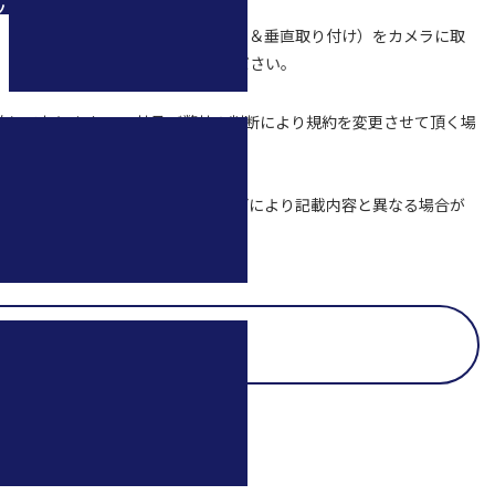
ツ
て使用するには、保護フレーム（水平＆垂直取り付け）をカメラに取
ド (1.5 m) キットを使用してください。
致しております。DJI社及び弊社の判断により規約を変更させて頂く場
載、二次利用などは一切禁じます。
づいています。バージョンアップなどにより記載内容と異なる場合が
合があります。
OSMO ACTION 3 Q&Aの
一覧に戻る