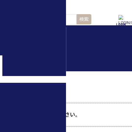
検索
LOGIN
水中ドローン(ROV)・
水中スクーター
撮影に切り替える方法を教えてください。