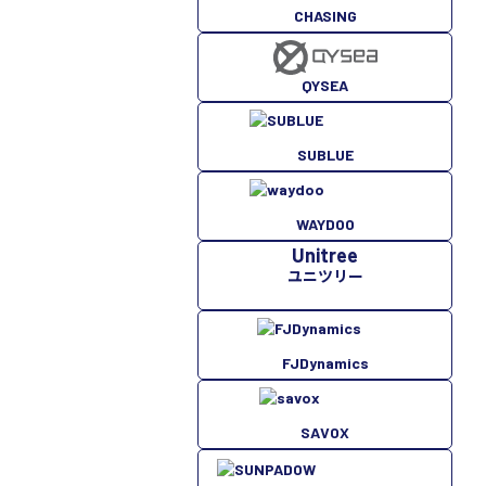
CHASING
QYSEA
SUBLUE
WAYDOO
Unitree
ユニツリー
FJDynamics
SAVOX