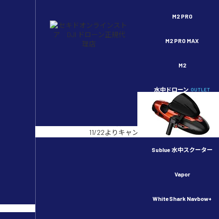
セキドオンラインストア DJI ドローン正規代理店
M2 PRO
M2 PRO MAX
M2
水中ドローン
OUTLET
開始まであと
2
日
【事前告知】
11/22よりキャンペーン開始予定！
Sublue 水中スクーター
ホーム
>
製品Q&A
>
OSMO ACTION 3
>
Vapor
Osmo Action 3 縦向き
WhiteShark Navbow+