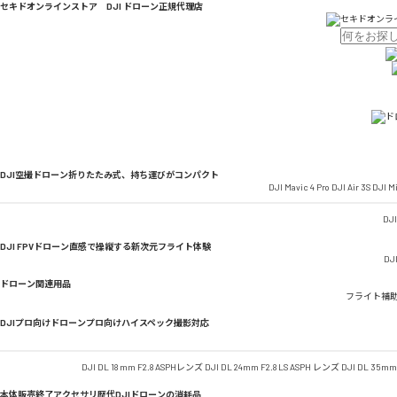
セキドオンラインストア DJI ドローン正規代理店
DJI空撮ドローン
折りたたみ式、持ち運びがコンパクト
DJI Mavic 4 Pro
DJI Air 3S
DJI Mi
DJI
DJI FPVドローン
直感で操縦する新次元フライト体験
DJI
ドローン関連用品
フライト補
DJIプロ向けドローン
プロ向けハイスペック撮影対応
DJI DL 18 mm F2.8 ASPHレンズ
DJI DL 24mm F2.8 LS ASPH レンズ
DJI DL 35mm
本体販売終了アクセサリ
歴代DJIドローンの消耗品