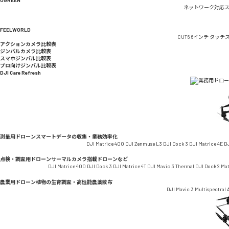
ネットワーク対応
FEELWORLD
CUT6 6インチ タッ
アクションカメラ比較表
ジンバルカメラ比較表
スマホジンバル比較表
プロ向けジンバル比較表
DJI Care Refresh
測量用ドローン
スマートデータの収集・業務効率化
DJI Matrice 400
DJI Zenmuse L3
DJI Dock 3
DJI Matrice 4E
DJ
点検・調査用ドローン
サーマルカメラ搭載ドローンなど
DJI Matrice 400
DJI Dock 3
DJI Matrice 4T
DJI Mavic 3 Thermal
DJI Dock 2
Ma
農業用ドローン
植物の生育調査・高性能農薬散布
DJI Mavic 3 Multispectral