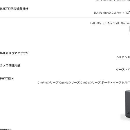
DJIプロ向け撮影機材
DJI Ronin 4D
DJI Ronin 
DJI RS 5
DJI RS 4 / DJI RS 4 Pro
DJI カメラアクセサリ
DJI ハン
カメラ関連用品
ケース・
PGYTECH
OneProシリーズ
OneMoシリーズ
OneGoシリーズ
ポーチ・ケース
MAN
UGREEN