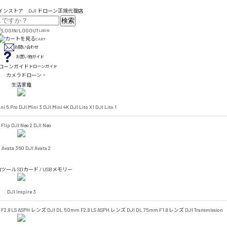
検索
LOGIN
CART
お問い合わせ
お買い物ガイド
ドローンガイド
カメラドローン・
生活家電
ni 5 Pro
DJI Mini 3
DJI Mini 4K
DJI Lito X1
DJI Lito 1
 Flip
DJI Neo 2
DJI Neo
 Avata 360
DJI Avata 2
助ツール
SDカード / USBメモリー
DJI Inspire 3
 F2.8 LS ASPH レンズ
DJI DL 50mm F2.8 LS ASPH レンズ
DJI DL 75mm F1.8 レンズ
DJI Transmission