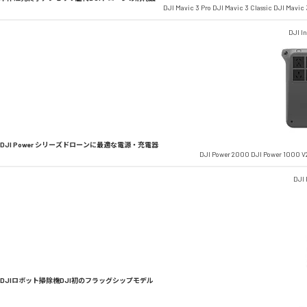
DJI Mavic 3 Pro
DJI Mavic 3 Classic
DJI Mavic 
DJI In
DJI Power シリーズ
ドローンに最適な電源・充電器
DJI Power 2000
DJI Power 1000 V
DJI
DJIロボット掃除機
DJI初のフラッグシップモデル