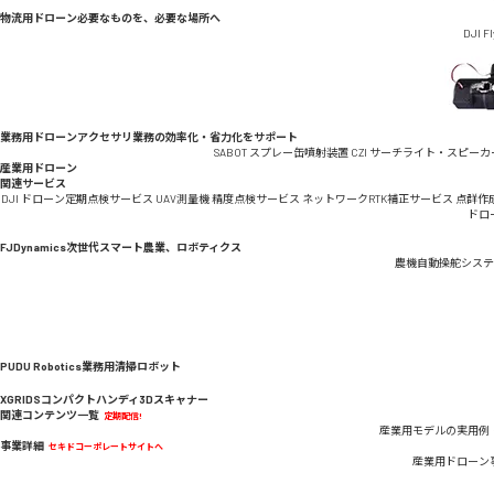
物流用ドローン
必要なものを、必要な場所へ
DJI F
業務用ドローンアクセサリ
業務の効率化・省力化をサポート
SABOT スプレー缶噴射装置
CZI サーチライト・スピーカ
産業用ドローン
関連サービス
DJI ドローン定期点検サービス
UAV測量機 精度点検サービス
ネットワークRTK補正サービス
点群作
ドロ
FJDynamics
次世代スマート農業、ロボティクス
農機自動操舵システ
PUDU Robotics
業務用清掃ロボット
XGRIDS
コンパクトハンディ3Dスキャナー
関連コンテンツ一覧
定期配信!
産業用モデルの実用例
事業詳細
セキドコーポレートサイトへ
産業用ドローン