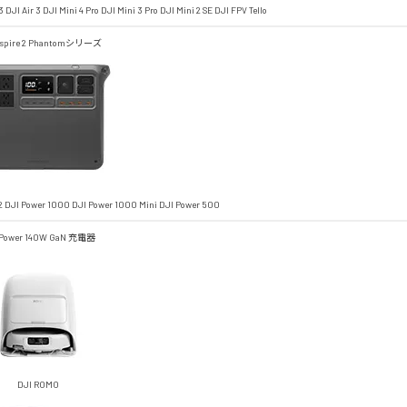
3
DJI Air 3
DJI Mini 4 Pro
DJI Mini 3 Pro
DJI Mini 2 SE
DJI FPV
Tello
spire 2
Phantomシリーズ
2
DJI Power 1000
DJI Power 1000 Mini
DJI Power 500
 Power 140W GaN 充電器
DJI ROMO