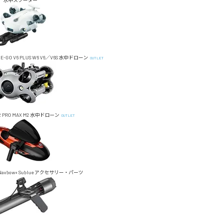
水中スクーター
E-GO
V6 PLUS
W6
V6／V6S
水中ドローン
OUTLET
 PRO MAX
M2
水中ドローン
OUTLET
Navbow+
Sublue アクセサリー・パーツ