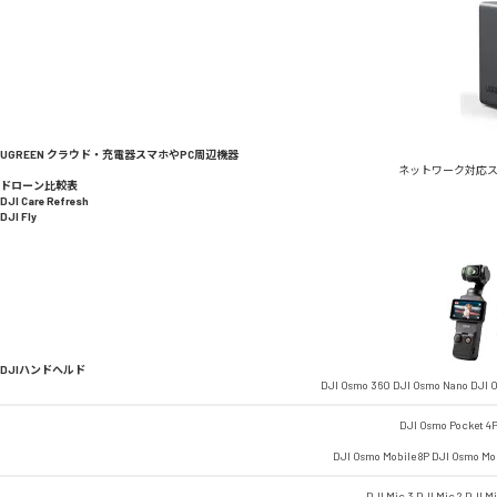
UGREEN クラウド・充電器
スマホやPC周辺機器
ネットワーク対応
ドローン比較表
DJI Care Refresh
DJI Fly
DJIハンドヘルド
DJI Osmo 360
DJI Osmo Nano
DJI O
DJI Osmo Pocket 4
DJI Osmo Mobile 8P
DJI Osmo Mob
DJI Mic 3
DJI Mic 2
DJI M