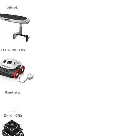
subnado
FLYER ONE PLUS
Blue Nexus
RC・
ロボット部品