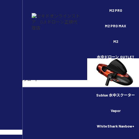
セキドオンラインストア DJI ドローン正規代理店
M2 PRO
M2 PRO MAX
M2
水中ドローン
OUTLET
各種ダウンロード
DJI関連ダウンロード
HOBBYWING関連ダウンロード
Sublue 水中スクーター
その他商品関連
Vapor
商品カタログ・会社案内
WhiteShark Navbow+