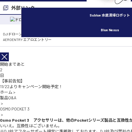
外部リンク
Sublue 水底清掃ロボット
Blue Nexus
DJIドローン各種保険の申し込みはこちら
AEROENTRY エアロエントリー
開始まであと
2
日
【事前告知】
11/22よりキャンペーン開始予定！
ホーム
>
製品Q&A
>
OSMO POCKET 3
>
Osmo Pocket 3 アクセサリーは、他のPocketシリーズ製品と互換
いいえ。互換性はございません。
※DJI社アフターサポート規定に準拠致しております。DJI社及び弊社