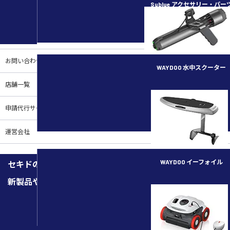
Sublue アクセサリー・パー
ご案内
お買い物ガイド
お問い合わせ
WAYDOO 水中スクーター
店舗一覧
subnado
申請代行サービス
運営会社
WAYDOO イーフォイル
セキドのメルマガを購読しませんか
新製品や機能紹介、キャンペーン、イベントなどの最新情報
FLYER ONE PLUS
メルマガ登録はこちらから