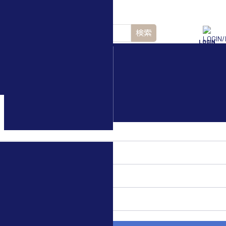
検索
LOGIN
水中ドローン(ROV)・
水中スクーター