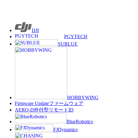
DJI
PGYTECH
SUBLUE
HOBBYWING
Firmware Update
ファームウェア
AERO-D
外付型リモートID
BlueRobotics
FJDynamics