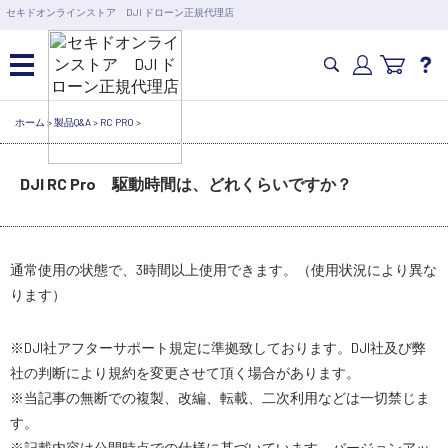
営業日の15時まで即日出荷
セキドオンラインストア DJI ドローン正規代理店
6,000円以上のご購入で送料無料！ポイント1%還元 >>
カメラドローン・生活家電
ホーム
>
製品Q&A
>
RC PRO
>
DJI RC Pro 駆動時間は、どれくらいですか？
カメラ・スタビライザー
業務用ドローン・業務関連製品
通常使用の状態で、3時間以上使用できます。（使用状況により異な
ります）
水中ドローン(ROV)・水中スクーター
※DJI社アフターサポート規定に準拠致しております。DJI社及び弊
RC・ロボット部品
社の判断により規約を変更させて頂く場合があります。
※当記事の無断での複製、改編、転載、二次利用などは一切禁じま
す。
講習会･国家資格･WEBセミナー
※記載内容は公開時点での仕様に基づいています。バージョンアッ