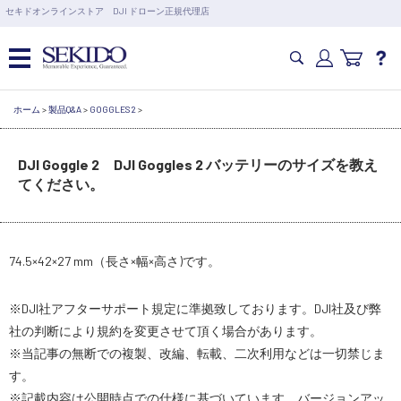
営業日の15時まで即日出荷
セキドオンラインストア DJI ドローン正規代理店
6,000円以上のご購入で送料無料！ポイント1%還元 >>
カメラドローン・生活家電
ホーム
>
製品Q&A
>
GOGGLES 2
>
DJI Goggle 2 DJI Goggles 2 バッテリーのサイズを教え
カメラ・スタビライザー
てください。
業務用ドローン・業務関連製品
74.5×42×27 mm（長さ×幅×高さ)です。
水中ドローン(ROV)・水中スクーター
※DJI社アフターサポート規定に準拠致しております。DJI社及び弊
RC・ロボット部品
社の判断により規約を変更させて頂く場合があります。
※当記事の無断での複製、改編、転載、二次利用などは一切禁じま
す。
講習会･国家資格･WEBセミナー
※記載内容は公開時点での仕様に基づいています。バージョンアッ