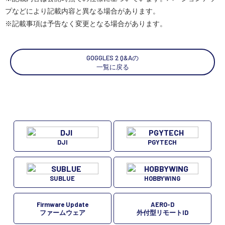
プなどにより記載内容と異なる場合があります。
スペシャルコンテンツ
定期配信!
※記載事項は予告なく変更となる場合があります。
サポート・Q&A / 法人・学生のお客様
GOGGLES 2 Q&Aの
一覧に戻る
取扱店舗一覧
SEKIDO
コーポレートサイト
DJI
PGYTECH
SUBLUE
HOBBYWING
SEKIDO 会社概要
Firmware Update
AERO-D
ファームウェア
外付型リモートID