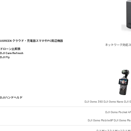
UGREEN クラウド・充電器
スマホやPC周辺機器
ネットワーク対応
ドローン比較表
DJI Care Refresh
DJI Fly
DJIハンドヘルド
DJI Osmo 360
DJI Osmo Nano
DJI O
DJI Osmo Pocket 4
DJI Osmo Mobile 8P
DJI Osmo Mob
DJI Mic 3
DJI Mic 2
DJI M