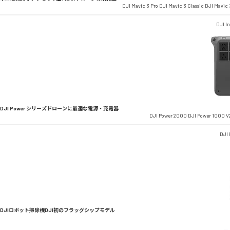
DJI Mavic 3 Pro
DJI Mavic 3 Classic
DJI Mavic 
DJI In
DJI Power シリーズ
ドローンに最適な電源・充電器
DJI Power 2000
DJI Power 1000 V
DJI
DJIロボット掃除機
DJI初のフラッグシップモデル