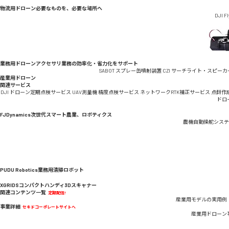
物流用ドローン
必要なものを、必要な場所へ
DJI F
業務用ドローンアクセサリ
業務の効率化・省力化をサポート
SABOT スプレー缶噴射装置
CZI サーチライト・スピーカ
産業用ドローン
関連サービス
DJI ドローン定期点検サービス
UAV測量機 精度点検サービス
ネットワークRTK補正サービス
点群作
ドロ
FJDynamics
次世代スマート農業、ロボティクス
農機自動操舵システ
PUDU Robotics
業務用清掃ロボット
XGRIDS
コンパクトハンディ3Dスキャナー
関連コンテンツ一覧
定期配信!
産業用モデルの実用例
事業詳細
セキドコーポレートサイトへ
産業用ドローン