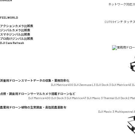
ネットワーク対応
FEELWORLD
CUT6 6インチ タッ
アクションカメラ比較表
ジンバルカメラ比較表
スマホジンバル比較表
プロ向けジンバル比較表
DJI Care Refresh
測量用ドローン
スマートデータの収集・業務効率化
DJI Matrice 400
DJI Zenmuse L3
DJI Dock 3
DJI Matrice 4E
DJ
点検・調査用ドローン
サーマルカメラ搭載ドローンなど
DJI Matrice 400
DJI Dock 3
DJI Matrice 4T
DJI Mavic 3 Thermal
DJI Dock 2
Ma
農業用ドローン
植物の生育調査・高性能農薬散布
DJI Mavic 3 Multispectral