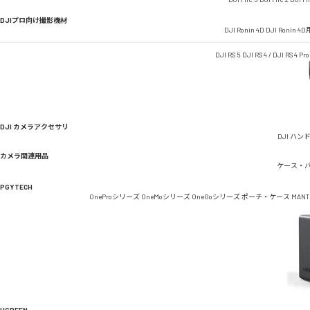
DJIプロ向け撮影機材
DJI Ronin 4D
DJI Ronin 
DJI RS 5
DJI RS 4 / DJI RS 4 Pro
DJI カメラアクセサリ
DJI ハン
カメラ関連用品
ケース・
PGYTECH
OneProシリーズ
OneMoシリーズ
OneGoシリーズ
ポーチ・ケース
MAN
UGREEN