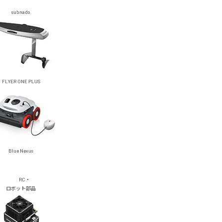
subnado
FLYER ONE PLUS
Blue Nexus
RC・
ロボット部品