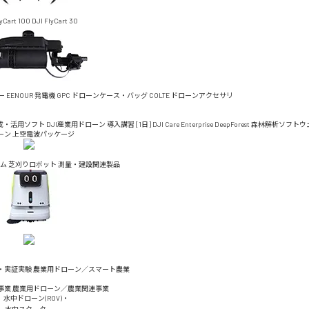
lyCart 100
DJI FlyCart 30
ー
EENOUR 発電機
GPC ドローンケース・バッグ
COLTE ドローンアクセサリ
成・活用ソフト
DJI産業用ドローン 導入講習 [1日]
DJI Care Enterprise
DeepForest 森林解析ソフト
ーン 上空電波パッケージ
ム
芝刈りロボット
測量・建設関連製品
・実証実験
農業用ドローン／スマート農業
事業
農業用ドローン／農業関連事業
水中ドローン(ROV)・