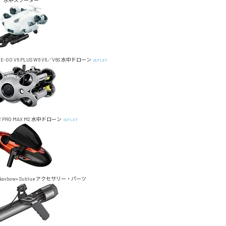
水中スクーター
E-GO
V6 PLUS
W6
V6／V6S
水中ドローン
OUTLET
 PRO MAX
M2
水中ドローン
OUTLET
Navbow+
Sublue アクセサリー・パーツ