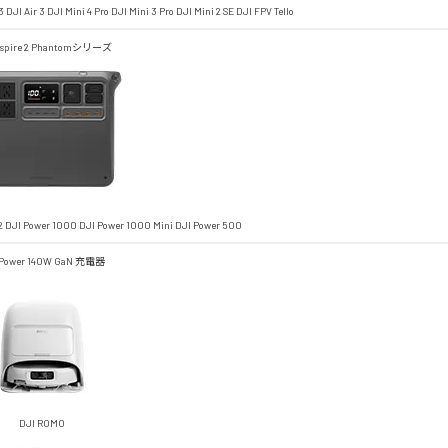
3
DJI Air 3
DJI Mini 4 Pro
DJI Mini 3 Pro
DJI Mini 2 SE
DJI FPV
Tello
spire 2
Phantomシリーズ
2
DJI Power 1000
DJI Power 1000 Mini
DJI Power 500
 Power 140W GaN 充電器
DJI ROMO