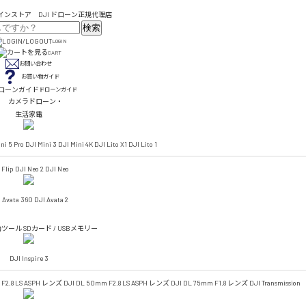
検索
LOGIN
CART
お問い合わせ
お買い物ガイド
ドローンガイド
カメラドローン・
生活家電
ni 5 Pro
DJI Mini 3
DJI Mini 4K
DJI Lito X1
DJI Lito 1
 Flip
DJI Neo 2
DJI Neo
 Avata 360
DJI Avata 2
助ツール
SDカード / USBメモリー
DJI Inspire 3
 F2.8 LS ASPH レンズ
DJI DL 50mm F2.8 LS ASPH レンズ
DJI DL 75mm F1.8 レンズ
DJI Transmission