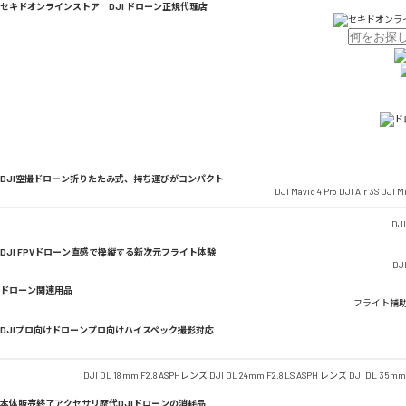
セキドオンラインストア DJI ドローン正規代理店
DJI空撮ドローン
折りたたみ式、持ち運びがコンパクト
DJI Mavic 4 Pro
DJI Air 3S
DJI Mi
DJI
DJI FPVドローン
直感で操縦する新次元フライト体験
DJI
ドローン関連用品
フライト補
DJIプロ向けドローン
プロ向けハイスペック撮影対応
DJI DL 18 mm F2.8 ASPHレンズ
DJI DL 24mm F2.8 LS ASPH レンズ
DJI DL 35mm
本体販売終了アクセサリ
歴代DJIドローンの消耗品