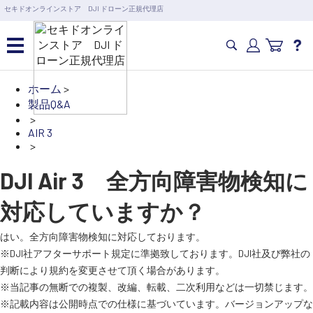
営業日の15時まで即日出荷
セキドオンラインストア DJI ドローン正規代理店
6,000円以上のご購入で送料無料！ポイント1%還元 >>
カメラドローン・生活家電
ホーム
>
製品Q&A
>
カメラ・スタビライザー
AIR 3
>
業務用ドローン・業務関連
DJI Air 3 全方向障害物検知に
製品
対応していますか？
水中ドローン(ROV)・水中スクーター
はい。全方向障害物検知に対応しております。
※DJI社アフターサポート規定に準拠致しております。DJI社及び弊社の
RC・ロボット部品
判断により規約を変更させて頂く場合があります。
※当記事の無断での複製、改編、転載、二次利用などは一切禁じます。
※記載内容は公開時点での仕様に基づいています。バージョンアップな
講習会･国家資格･WEBセミナー