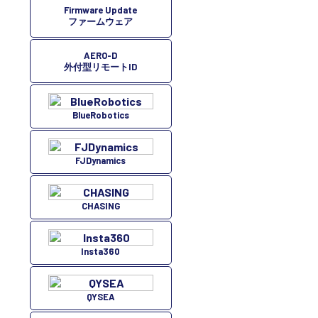
Firmware Update
ファームウェア
AERO-D
外付型リモートID
BlueRobotics
FJDynamics
CHASING
Insta360
QYSEA