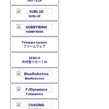
PGYTECH
SUBLUE
HOBBYWING
Firmware Update
ファームウェア
AERO-D
外付型リモートID
BlueRobotics
FJDynamics