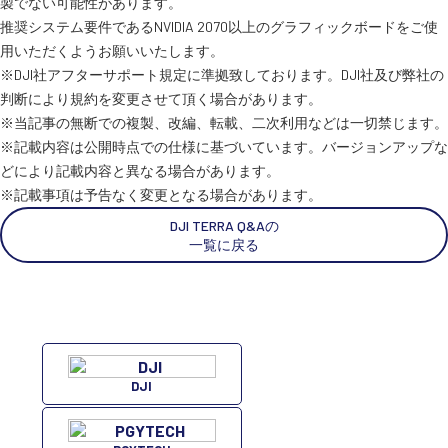
製でない可能性があります。
推奨システム要件であるNVIDIA 2070以上のグラフィックボードをご使
用いただくようお願いいたします。
スペシャルコンテンツ
定期配信!
※DJI社アフターサポート規定に準拠致しております。DJI社及び弊社の
判断により規約を変更させて頂く場合があります。
サポート・Q&A / 法人・学生のお客様
※当記事の無断での複製、改編、転載、二次利用などは一切禁じます。
※記載内容は公開時点での仕様に基づいています。バージョンアップな
どにより記載内容と異なる場合があります。
※記載事項は予告なく変更となる場合があります。
取扱店舗一覧
DJI TERRA Q&Aの
一覧に戻る
SEKIDO
コーポレートサイト
SEKIDO 会社概要
DJI