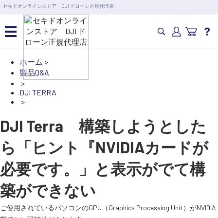
営業日の15時まで即日出荷
セキドオンラインストア DJI ドローン正規代理店
6,000円以上のご購入で送料無料！ポイント1%還元 >>
カメラドローン・生活家電
ホーム
>
製品Q&A
>
カメラ・スタビライザー
DJI TERRA
>
業務用ドローン・業務関連
DJI Terra 構築しようとした
製品
ら「ヒント『NVIDIAカードが
水中ドローン(ROV)・水中スクーター
必要です。」と表示がでて構
築ができない
RC・ロボット部品
ご使用されているパソコンのGPU（Graphics Processing Unit）がNVIDIA
講習会･国家資格･WEBセミナー