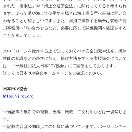
された「港則法」や「海上交通安全法」に関わってくると考えられ
スペシャルコンテンツ
定期配信!
ます。よって港や海上で使用する場合は海上保安庁へ事前に問い合
わせることが望ましいです。また、河川で操作する場合は管轄の河
川事務所へ問い合わせるなど、必要に応じて関係機関へ確認をする
サポート・Q&A / 法人・学生のお客様
ことが良いでしょう。
水中ドローンを操作する上で知っておくべき安全知識や法令、機体
取扱店舗一覧
性能の知識などの座学に加え、操作方法を学べる実技講会について
は、「一般社団法人日本ROV協会」にて開催をしております。
詳しくは日本ROV協会ホームページをご確認ください。
SEKIDO
コーポレートサイト
日本ROV協会
https://j-rov.org
SEKIDO 会社概要
※当記事の無断での複製、改編、転載、二次利用などは一切禁じま
す。
※記載内容は公開時点での仕様に基づいています。バージョンアッ