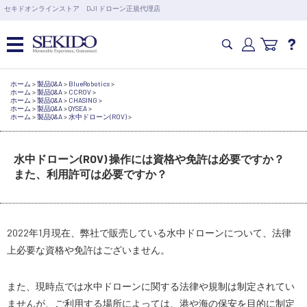
営業日の15時まで即日出荷
セキドオンラインストア DJI ドローン正規代理店
6,000円以上のご購入で送料無料！ポイント1%還元 >>
カメラドローン・生活家電
ホーム
>
製品Q&A
>
BlueRobotics
>
ホーム
>
製品Q&A
>
CCROV
>
ホーム
>
製品Q&A
>
CHASING
>
ホーム
>
製品Q&A
>
QYSEA
>
ホーム
>
製品Q&A
>
水中ドローン(ROV)
>
カメラ・スタビライザー
水中ドローン(ROV) 操作には資格や免許は必要ですか？
業務用ドローン・業務関連製品
また、利用許可は必要ですか？
水中ドローン(ROV)・水中スクーター
2022年1月現在、弊社で販売している水中ドローンについて、法律
上必要な資格や免許はございません。
RC・ロボット部品
また、現時点では水中ドローンに関する法律や規制は制定されてい
講習会･国家資格･WEBセミナー
ませんが、ご利用する場所によっては、港や海の保安を目的に制定