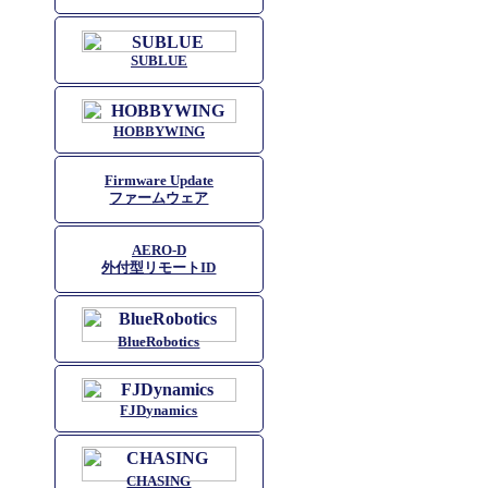
SUBLUE
HOBBYWING
Firmware Update
ファームウェア
AERO-D
外付型リモートID
BlueRobotics
FJDynamics
CHASING