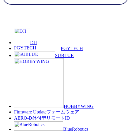
DJI
PGYTECH
SUBLUE
HOBBYWING
Firmware Update
ファームウェア
AERO-D
外付型リモートID
BlueRobotics