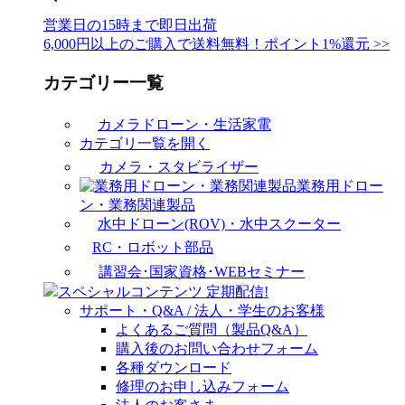
営業日の15時まで即日出荷
6,000円以上のご購入で送料無料！ポイント1%還元 >>
カテゴリー一覧
カメラドローン・生活家電
カテゴリ一覧を開く
カメラ・スタビライザー
業務用ドロー
ン・業務関連製品
水中ドローン(ROV)・水中スクーター
RC・ロボット部品
講習会･国家資格･WEBセミナー
スペシャルコンテンツ
定期配信!
サポート・Q&A / 法人・学生のお客様
よくあるご質問（製品Q&A）
購入後のお問い合わせフォーム
各種ダウンロード
修理のお申し込みフォーム