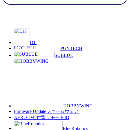
DJI
PGYTECH
SUBLUE
HOBBYWING
Firmware Update
ファームウェア
AERO-D
外付型リモートID
BlueRobotics