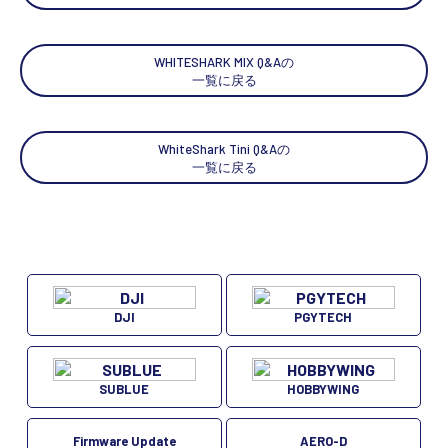
WHITESHARK MIX Q&Aの
一覧に戻る
WhiteShark Tini Q&Aの
一覧に戻る
DJI
PGYTECH
SUBLUE
HOBBYWING
Firmware Update
AERO-D