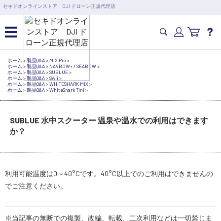
営業日の15時まで即日出荷
セキドオンラインストア DJI ドローン正規代理店
6,000円以上のご購入で送料無料！ポイント1%還元 >>
ホーム
カメラドローン・生活家電
>
製品Q&A
>
MIX Pro
>
ホーム
>
製品Q&A
>
NAVBOW+ / SEABOW
>
カテゴリ一覧を開く
ホーム
>
製品Q&A
>
SUBLUE
>
ホーム
>
製品Q&A
>
Swii
>
ホーム
カメラ・スタビライザー
>
製品Q&A
>
WHITESHARK MIX
>
ホーム
>
製品Q&A
>
WhiteShark Tini
>
業務用ドローン・業務関連製
品
水中ドローン(ROV)・水中スクーター
SUBLUE 水中スクーター 温泉や温水での利用はできます
RC・ロボット部品
か？
講習会･国家資格･WEBセミナー
スペシャルコンテンツ
定期配信!
利用可能温度は0～40°Cです。40°C以上でのご利用はできませんの
サポート・Q&A / 法人・学生のお客様
でご注意ください。
取扱店舗一覧
※当記事の無断での複製、改編、転載、二次利用などは一切禁じま