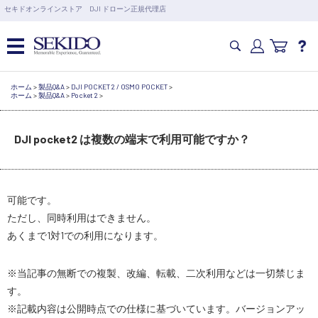
営業日の15時まで即日出荷
セキドオンラインストア DJI ドローン正規代理店
6,000円以上のご購入で送料無料！ポイント1%還元 >>
カメラドローン・生活家電
ホーム
>
製品Q&A
>
DJI POCKET 2 / OSMO POCKET
>
ホーム
>
製品Q&A
>
Pocket 2
>
カメラ・スタビライザー
DJI pocket2 は複数の端末で利用可能ですか？
業務用ドローン・業務関連製品
可能です。
水中ドローン(ROV)・水中スクーター
ただし、同時利用はできません。
あくまで1対1での利用になります。
RC・ロボット部品
※当記事の無断での複製、改編、転載、二次利用などは一切禁じま
す。
講習会･国家資格･WEBセミナー
※記載内容は公開時点での仕様に基づいています。バージョンアッ