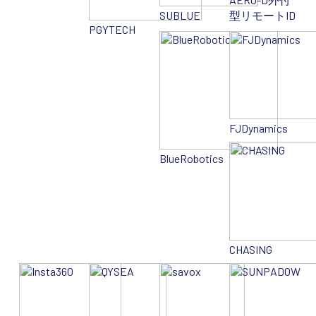
SUBLUE
型リモートID
PGYTECH
FJDynamics
BlueRobotics
CHASING