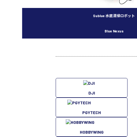
Sublue 水底清掃ロボット
Blue Nexus
SHA
DJI
PGYTECH
HOBBYWING