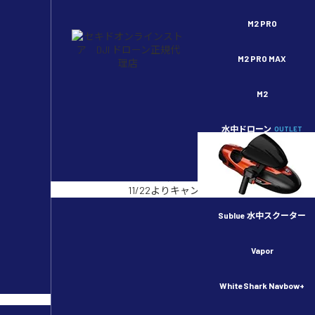
セキドオンラインストア DJI ドローン正規代理店
M2 PRO
M2 PRO MAX
M2
水中ドローン
OUTLET
開始まであと
2
日
【事前告知】
11/22よりキャンペーン開始予定！
Sublue 水中スクーター
ホーム
>
製品Q&A
>
DJI OM 4 / SE
>
ホーム
>
製品Q&A
>
DJI OM 5
>
Vapor
DJI OM5 のゴムパットは何
WhiteShark Navbow+