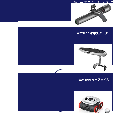
Sublue アクセサリー・パー
薄型のスマートフォンのような端末
WAYDOO 水中スクーター
※当記事の無断での複製、改編、転
※記載内容は公開時点での仕様に基
subnado
あります。
※記載事項は予告なく変更となる場
WAYDOO イーフォイル
FLYER ONE PLUS