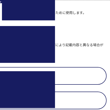
ツ
使用時に、端末のフィット感を強めるために使用します。
載、二次利用などは一切禁じます。
づいています。バージョンアップなどにより記載内容と異なる場合が
合があります。
DJI OM 4 / SE Q&Aの
一覧に戻る
DJI OM 5 Q&Aの
一覧に戻る