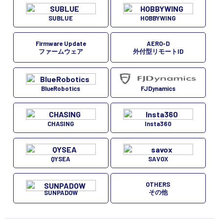
SUBLUE
HOBBYWING
Firmware Update
AERO-D
ファームウェア
外付型リモートID
BlueRobotics
FJDynamics
CHASING
Insta360
QYSEA
SAVOX
OTHERS
その他
SUNPADOW