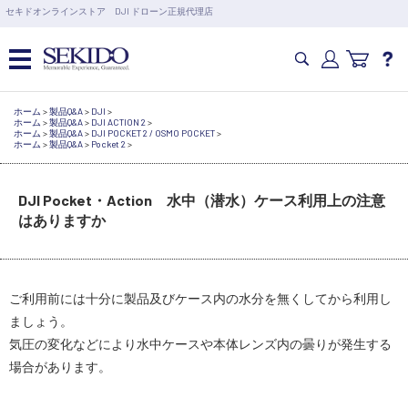
営業日の15時まで即日出荷
セキドオンラインストア DJI ドローン正規代理店
6,000円以上のご購入で送料無料！ポイント1%還元 >>
カメラドローン・生活家電
ホーム
>
製品Q&A
>
DJI
>
ホーム
>
製品Q&A
>
DJI ACTION 2
>
ホーム
>
製品Q&A
>
DJI POCKET 2 / OSMO POCKET
>
ホーム
>
製品Q&A
>
Pocket 2
>
カメラ・スタビライザー
DJI Pocket・Action 水中（潜水）ケース利用上の注意
はありますか
業務用ドローン・業務関連製品
水中ドローン(ROV)・水中スクーター
ご利用前には十分に製品及びケース内の水分を無くしてから利用し
ましょう。
RC・ロボット部品
気圧の変化などにより水中ケースや本体レンズ内の曇りが発生する
場合があります。
講習会･国家資格･WEBセミナー