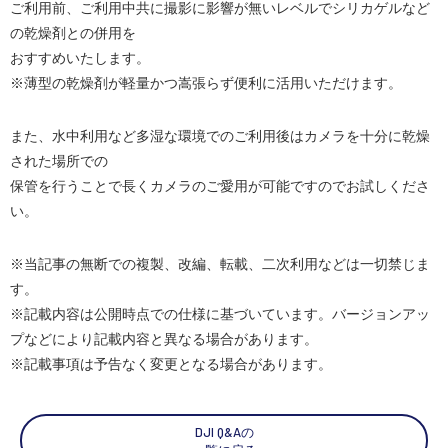
ご利用前、ご利用中共に撮影に影響が無いレベルでシリカゲルなど
の乾燥剤との併用を
スペシャルコンテンツ
定期配信!
おすすめいたします。
※薄型の乾燥剤が軽量かつ嵩張らず便利に活用いただけます。
サポート・Q&A / 法人・学生のお客様
また、水中利用など多湿な環境でのご利用後はカメラを十分に乾燥
された場所での
取扱店舗一覧
保管を行うことで長くカメラのご愛用が可能ですのでお試しくださ
い。
SEKIDO
※当記事の無断での複製、改編、転載、二次利用などは一切禁じま
コーポレートサイト
す。
※記載内容は公開時点での仕様に基づいています。バージョンアッ
プなどにより記載内容と異なる場合があります。
SEKIDO 会社概要
※記載事項は予告なく変更となる場合があります。
DJI Q&Aの