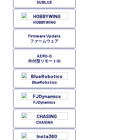
SUBLUE
HOBBYWING
Firmware Update
ファームウェア
AERO-D
外付型リモートID
BlueRobotics
FJDynamics
CHASING