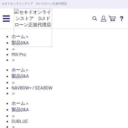
営業日の15時まで即日出荷
セキドオンラインストア DJI ドローン正規代理店
6,000円以上のご購入で送料無料！ポイント1%還元 >>
カメラドローン・生活家電
ホーム
>
カテゴリ一覧を開く
製品Q&A
>
カメラ・スタビライザー
MIX Pro
業務用ドローン・業務
>
関連製品
水中ドローン(ROV)・水中スクーター
ホーム
>
製品Q&A
RC・ロボット部品
>
講習会･国家資格･WEBセミナー
NAVBOW+ / SEABOW
スペシャルコンテンツ
定期配信!
>
サポート・Q&A / 法人・学生のお客様
ホーム
>
製品Q&A
>
SUBLUE
取扱店舗一覧
>