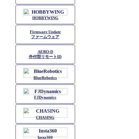
HOBBYWING
Firmware Update
ファームウェア
AERO-D
外付型リモートID
BlueRobotics
FJDynamics
CHASING
Insta360