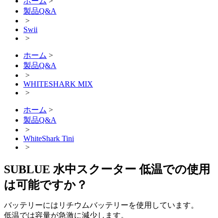
ホーム
>
製品Q&A
>
Swii
>
ホーム
>
製品Q&A
>
WHITESHARK MIX
>
ホーム
>
製品Q&A
>
WhiteShark Tini
>
SUBLUE 水中スクーター 低温での使用
は可能ですか？
バッテリーにはリチウムバッテリーを使用しています。
低温では容量が急激に減少します。