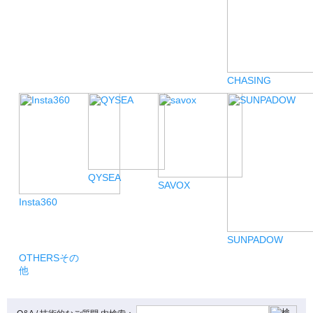
CHASING
QYSEA
SAVOX
Insta360
SUNPADOW
OTHERS
その
他