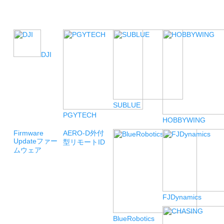
DJI
SUBLUE
PGYTECH
HOBBYWING
Firmware
AERO-D
外付
Update
ファー
型リモートID
ムウェア
FJDynamics
BlueRobotics