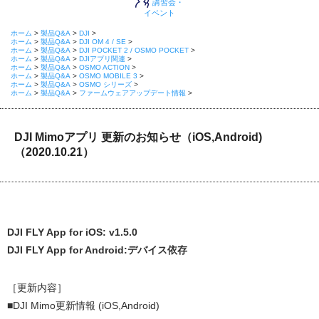
講習会・
イベント
ホーム
>
製品Q&A
>
DJI
>
ホーム
>
製品Q&A
>
DJI OM 4 / SE
>
ホーム
>
製品Q&A
>
DJI POCKET 2 / OSMO POCKET
>
ホーム
>
製品Q&A
>
DJIアプリ関連
>
ホーム
>
製品Q&A
>
OSMO ACTION
>
ホーム
>
製品Q&A
>
OSMO MOBILE 3
>
ホーム
>
製品Q&A
>
OSMO シリーズ
>
ホーム
>
製品Q&A
>
ファームウェアアップデート情報
>
DJI Mimoアプリ 更新のお知らせ（iOS,Android)
（2020.10.21）
DJI FLY App for iOS: v1.5.0
DJI FLY App for Android:デバイス依存
［更新内容］
■DJI Mimo更新情報 (iOS,Android)