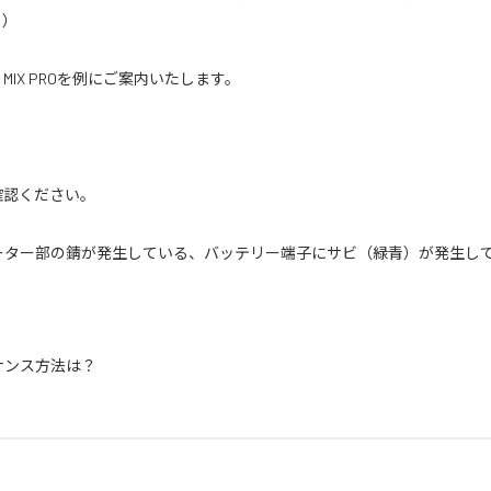
。）
K MIX PROを例にご案内いたします。
確認ください。
、ローター部の錆が発生している、バッテリー端子にサビ（緑青）が発生し
テナンス方法は？