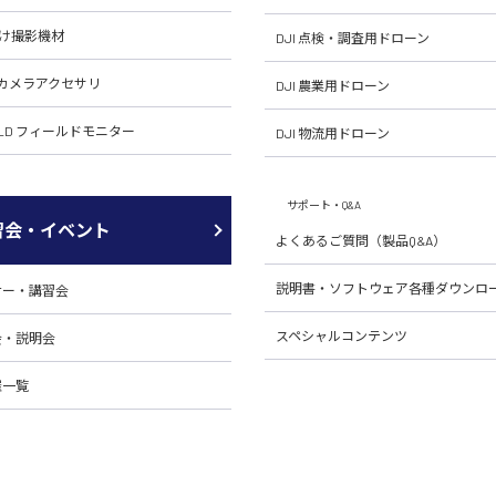
向け撮影機材
DJI 点検・調査用ドローン
H カメラアクセサリ
DJI 農業用ドローン
RLD フィールドモニター
DJI 物流用ドローン
サポート・Q&A
習会・イベント
よくあるご質問（製品Q&A）
説明書・ソフトウェア各種ダウンロ
ナー・講習会
スペシャルコンテンツ
会・説明会
催一覧