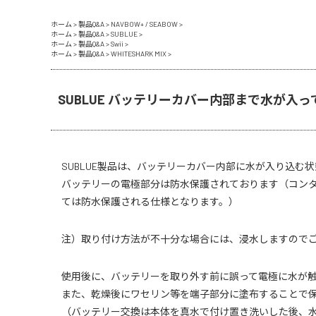
ホーム
>
製品Q&A
>
NAVBOW+ / SEABOW
>
ホーム
>
製品Q&A
>
SUBLUE
>
ホーム
>
製品Q&A
>
Swii
>
ホーム
>
製品Q&A
>
WHITESHARK MIX
>
SUBLUE バッテリーカバー内部まで水が入
SUBLUE製品は、バッテリーカバー内部に水が入り込む
バッテリーの電極部分は防水保護されております（コン
ては防水保護される仕様となります。）
注）取り付け方法が不十分な場合には、浸水しますので
使用後に、バッテリーを取り外す前に誤って電極に水が
また、乾燥後にワセリン等を端子部分に塗布することで
（バッテリー交換は本体を真水で付け置き洗いした後、