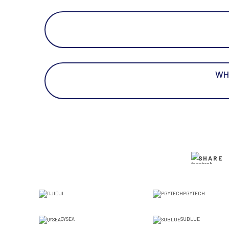
WH
SHARE
DJI
PGYTECH
QYSEA
SUBLUE