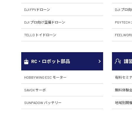
DJI FPVドローン
DJI プロ
DJI プロ向け空撮ドローン
PGYTEC
TELLO トイドローン
FEELWO
RC・ロボット部品
講
HOBBYWING ESC モーター
有料セミ
SAVOX サーボ
無料体験
SUNPADOW バッテリー
地域別開