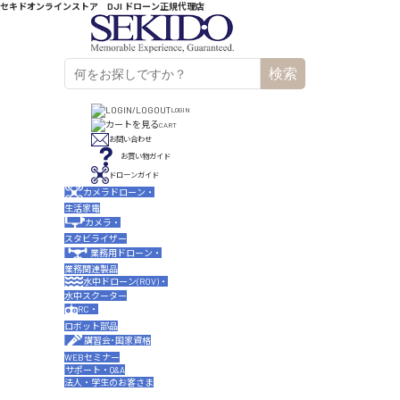
セキドオンラインストア DJI ドローン正規代理店
検索
LOGIN
CART
お問い合わせ
お買い物ガイド
ドローンガイド
カメラドローン・
生活家電
カメラ・
スタビライザー
業務用ドローン・
業務関連製品
水中ドローン(ROV)・
水中スクーター
RC・
ロボット部品
講習会･国家資格
WEBセミナー
サポート・Q&A
法人・学生のお客さま