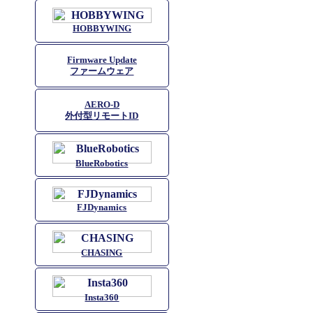
HOBBYWING
Firmware Update
ファームウェア
AERO-D
外付型リモートID
BlueRobotics
FJDynamics
CHASING
Insta360