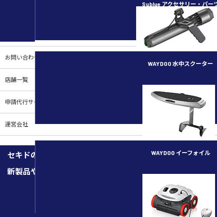
Sublue アクセサリー・パー
ご案内
お買い物ガイド
お問い合わせ
WAYDOO 水中スクーター
店舗一覧
subnado
申請代行サービス
運営会社
WAYDOO イーフォイル
セキドのメルマガを購読しませんか
新製品や機能紹介、キャンペーン、イベントなどの最新情報
FLYER ONE PLUS
メルマガ登録はこちらから