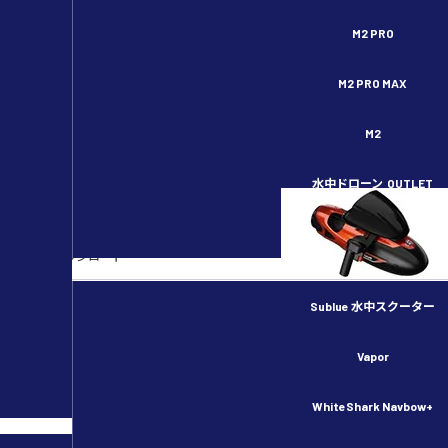
セキドオンラインストア DJI ドローン正規代理店
M2 PRO
M2 PRO MAX
M2
水中ドローン
OUTLET
各種ダウンロード
DJI関連ダウンロード
HOBBYWING関連ダウンロード
Sublue 水中スクーター
その他商品関連
Vapor
商品カタログ・会社案内
WhiteShark Navbow+