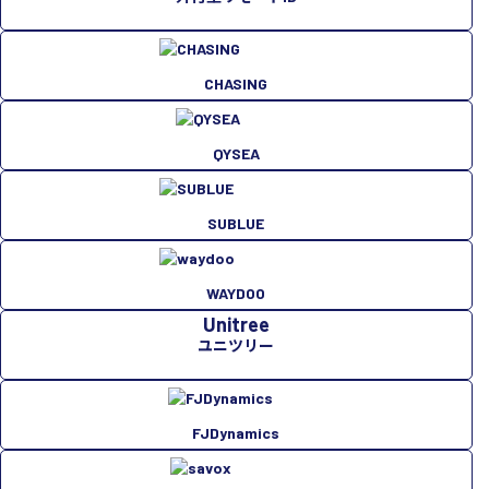
CHASING
QYSEA
SUBLUE
WAYDOO
Unitree
ユニツリー
FJDynamics