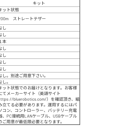
キット
キット状態
200m ストレートテザー
なし
なし
１本
なし
なし
なし
なし
なし。別途ご用意下さい。
なし。
キット状態でのお届けとなります。お客様
にてメーカーサイト（英語サイト
https://bluerobotics.com/）を確認頂き、組
み立てる必要があります。運用するにはパ
ソコン、コントローラー、バッテリー充電
器、PC接続用LANケーブル、USBケーブル
のご用意が最低限必要となります。