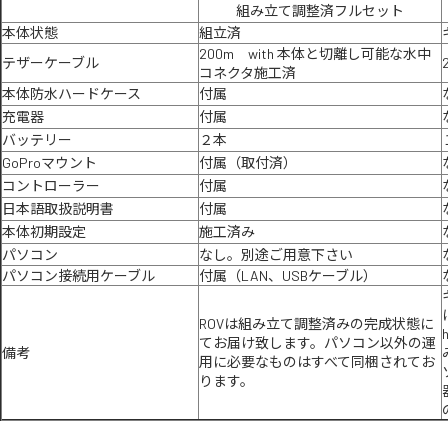
組み立て調整済フルセット
本体状態
組立済
200m with 本体と切離し可能な水中
テザーケーブル
コネクタ施工済
本体防水ハードケース
付属
充電器
付属
バッテリー
２本
GoProマウント
付属（取付済）
コントローラー
付属
日本語取扱説明書
付属
本体初期設定
施工済み
パソコン
なし。別途ご用意下さい
パソコン接続用ケーブル
付属（LAN、USBケーブル）
ROVは組み立て調整済みの完成状態に
てお届け致します。パソコン以外の運
備考
用に必要なものはすべて同梱されてお
ります。