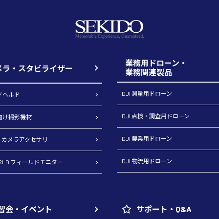
業務用ドローン・
メラ・スタビライザー
業務関連製品
DJI 測量用ドローン
ンドヘルド
DJI 点検・調査用ドローン
ロ向け撮影機材
DJI 農業用ドローン
CH カメラアクセサリ
DJI 物流用ドローン
ORLD フィールドモニター
習会・イベント
サポート・Q&A