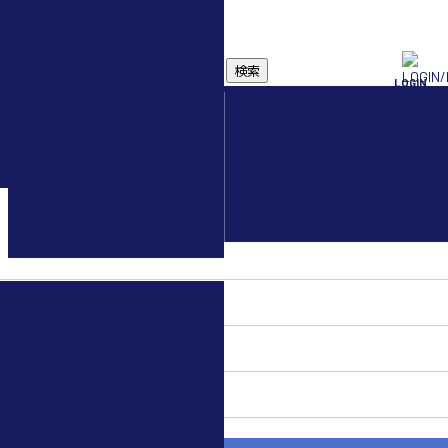
検索
LOGIN
水中ドローン(ROV)・
水中スクーター