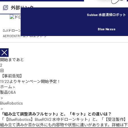
外部リンク
Sublue 水底清掃ロボット
Blue Nexus
DJIドローン各種保険の申し込みはこちら
AEROENTRY エアロエントリー
開始まであと
2
日
【事前告知】
11/22よりキャンペーン開始予定！
ホーム
>
製品Q&A
>
BlueRobotics
>
「組み立て調整済みフルセット」と、「キット」との違いは？
「【BlueRobotics】BlueROV2 水中ドローンキット」と、「【受注製
組み立て済みか否か以外にも内容物や状態に違いがあります。詳細は下