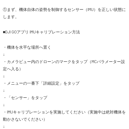
①まず、機体自体の姿勢を制御するセンサー（IMU）を正しい状態に
スペシャルコンテンツ
定期配信!
します。
サポート・Q&A / 法人・学生のお客様
■DJI GOアプリ IMUキャリブレーション方法
・機体を水平な場所へ置く
取扱店舗一覧
↓
・カメラビュー内のドローンのマークをタップ（MCパラメーター設
定へ入る）
SEKIDO
↓
コーポレートサイト
・メニューの一番下「詳細設定」をタップ
↓
・「センサー」をタップ
SEKIDO 会社概要
↓
・IMUキャリブレーションを実施してください（実施中は絶対機体を
動かさないでください）
↓