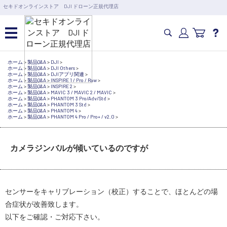
営業日の15時まで即日出荷
セキドオンラインストア DJI ドローン正規代理店
6,000円以上のご購入で送料無料！ポイント1%還元 >>
カメラドローン・生活家電
ホーム
>
製品Q&A
>
DJI
>
ホーム
>
製品Q&A
>
DJI Others
>
ホーム
>
製品Q&A
>
DJIアプリ関連
>
ホーム
>
製品Q&A
>
INSPIRE 1 / Pro / Raw
>
ホーム
>
製品Q&A
>
INSPIRE 2
>
カメラ・スタビライザー
ホーム
>
製品Q&A
>
MAVIC 3 / MAVIC 2 / MAVIC
>
ホーム
>
製品Q&A
>
PHANTOM 3 Pro/Adv/Std
>
ホーム
>
製品Q&A
>
PHANTOM 3 Std
>
ホーム
>
製品Q&A
>
PHANTOM 4
>
ホーム
>
製品Q&A
>
PHANTOM 4 Pro / Pro+ / v2.0
>
業務用ドローン・業務関連製品
カメラジンバルが傾いているのですが
水中ドローン(ROV)・水中スクーター
RC・ロボット部品
センサーをキャリブレーション（校正）することで、ほとんどの場
合症状が改善致します。
講習会･国家資格･WEBセミナー
以下をご確認・ご対応下さい。