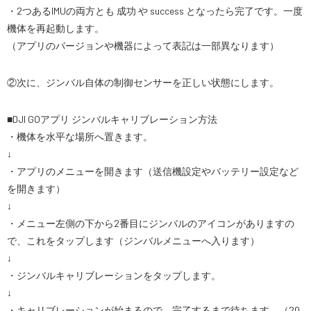
・2つあるIMUの両方とも 成功 や success となったら完了です。一度
機体を再起動します。
（アプリのバージョンや機器によって表記は一部異なります）
②次に、ジンバル自体の制御センサーを正しい状態にします。
■DJI GOアプリ ジンバルキャリブレーション方法
・機体を水平な場所へ置きます。
↓
・アプリのメニューを開きます（送信機設定やバッテリー設定など
を開きます）
↓
・メニュー左側の下から2番目にジンバルのアイコンがありますの
で、これをタップします（ジンバルメニューへ入ります）
↓
・ジンバルキャリブレーションをタップします。
↓
・キャリブレーションが始まるので、完了するまで待ちます。（20