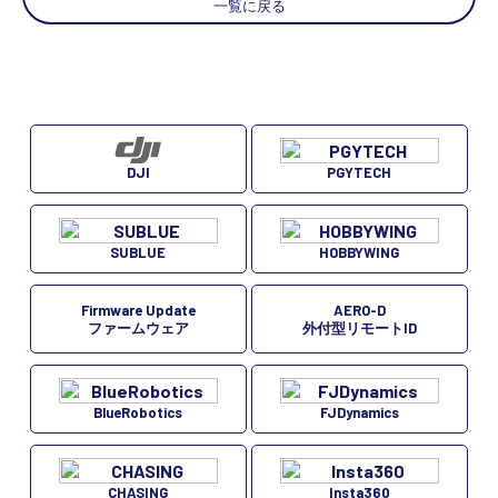
一覧に戻る
PGYTECH
DJI
SUBLUE
HOBBYWING
Firmware Update
AERO-D
ファームウェア
外付型リモートID
BlueRobotics
FJDynamics
CHASING
Insta360