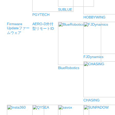
SUBLUE
PGYTECH
HOBBYWING
Firmware
AERO-D
外付
Update
ファー
型リモートID
ムウェア
FJDynamics
BlueRobotics
CHASING