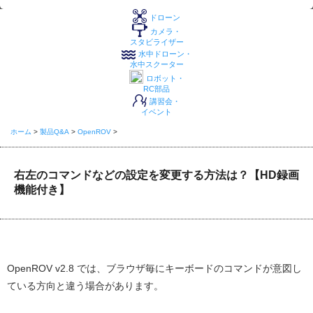
ドローン
カメラ・
スタビライザー
水中ドローン・
水中スクーター
ロボット・
RC部品
講習会・
イベント
ホーム
>
製品Q&A
>
OpenROV
>
右左のコマンドなどの設定を変更する方法は？【HD録画
機能付き】
OpenROV v2.8 では、ブラウザ毎にキーボードのコマンドが意図し
ている方向と違う場合があります。