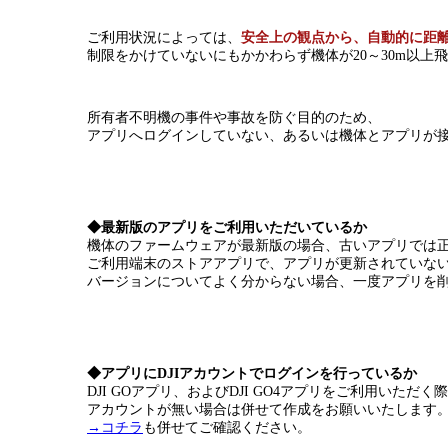
ご利用状況によっては、
安全上の観点から、自動的に距
制限をかけていないにもかかわらず機体が20～30m以上
所有者不明機の事件や事故を防ぐ目的のため、
アプリへログインしていない、あるいは機体とアプリが
◆最新版のアプリをご利用いただいているか
機体のファームウェアが最新版の場合、古いアプリでは
ご利用端末のストアアプリで、アプリが更新されていな
バージョンについてよく分からない場合、一度アプリを
◆アプリにDJIアカウントでログインを行っているか
DJI GOアプリ、およびDJI GO4アプリをご利用いた
アカウントが無い場合は併せて作成をお願いいたします
→コチラ
も併せてご確認ください。