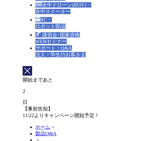
水中ドローン(ROV)・
水中スクーター
RC・
ロボット部品
講習会･国家資格
WEBセミナー
サポート・Q&A
法人・学生のお客さま
開始まであと
2
日
【事前告知】
11/22よりキャンペーン開始予定！
ホーム
>
製品Q&A
>