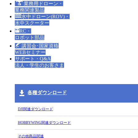
業務用ドローン・
業務関連製品
水中ドローン(ROV)・
水中スクーター
RC・
ロボット部品
講習会･国家資格
WEBセミナー
サポート・Q&A
法人・学生のお客さま
各種ダウンロード
DJI関連ダウンロード
HOBBYWING関連ダウンロード
その他商品関連