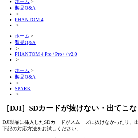
ホーム
>
製品Q&A
>
PHANTOM 4
>
ホーム
>
製品Q&A
>
PHANTOM 4 Pro / Pro+ / v2.0
>
ホーム
>
製品Q&A
>
SPARK
>
［DJI］SDカードが抜けない・出てこ
DJI製品に挿入したSDカードがスムーズに抜けなかったリ
下記の対応方法をお試しください。