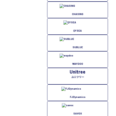
CHASING
QYSEA
SUBLUE
WAYDOO
Unitree
ユニツリー
FJDynamics
SAVOX