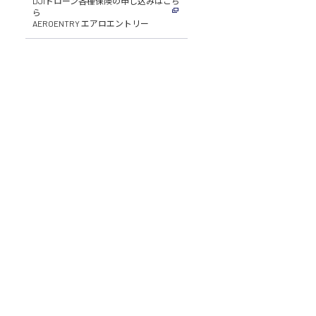
DJIドローン各種保険の申し込みはこち
ら
AEROENTRY エアロエントリー