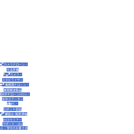
カメラドローン・
生活家電
カメラ・
スタビライザー
業務用ドローン・
業務関連製品
水中ドローン(ROV)・
水中スクーター
RC・
ロボット部品
講習会･国家資格
WEBセミナー
サポート・Q&A
法人・学生のお客さま