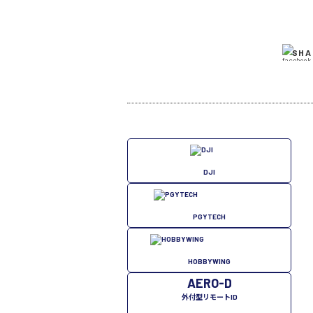
SHA
DJI
PGYTECH
HOBBYWING
AERO-D
外付型リモートID