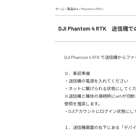
ホーム
>
製品Q&A
>
Phantom 4 RTK
>
DJI Phantom 4 RTK 
DJI Phantom 4 RTK で送
０．事前準備
・送信機の電源を入れてください
・ネットに繋げられる状態にしてく
※送信機と機体の接続時にwifiが切断
使用を推奨します。
・DJIアカウントにログイン状態にし
１．送信機画面の右下にある「デバ