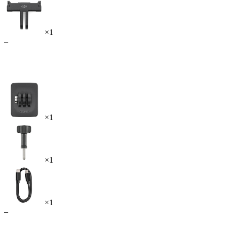
×1
–
×1
×1
×1
–