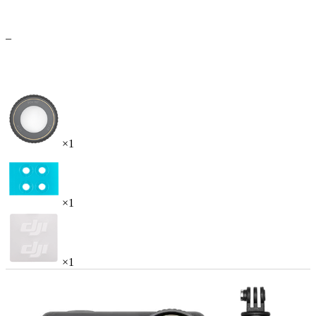
–
×1
×1
×1