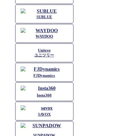
SUBLUE
WAYDOO
Unitree
ユニツリー
FJDynamics
Insta360
SAVOX
SUNPADOW