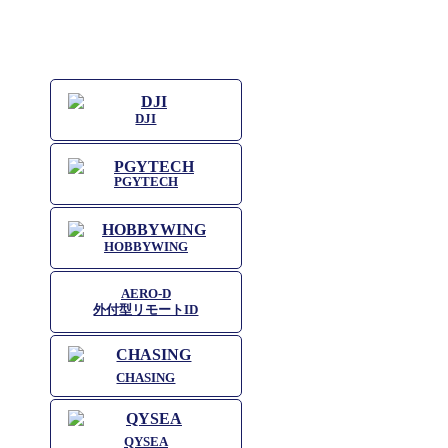
DJI
PGYTECH
HOBBYWING
AERO-D
外付型リモートID
CHASING
QYSEA