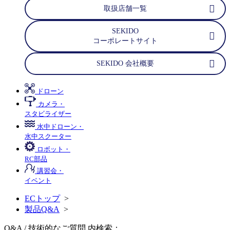
取扱店舗一覧
SEKIDO
コーポレートサイト
SEKIDO 会社概要
ドローン
カメラ・
スタビライザー
水中ドローン・
水中スクーター
ロボット・
RC部品
講習会・
イベント
ECトップ
>
製品Q&A
>
Q&A / 技術的なご質問 内検索：