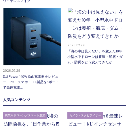
ワイヤレスマイク...
2026.07.29
「海の中は見えない」を変えた10年
小型水中ドローンは養殖・船底・ダ
ム・防災をどう変えてきたか...
2026.07.29
DJI Power 140W GaN充電器をレビュ
ー｜PC・スマホ・DJI製品を3ポート
で高速充電...
人気コンテンツ
農業用ドローン／スマート農業
カメラ・スタビライザー