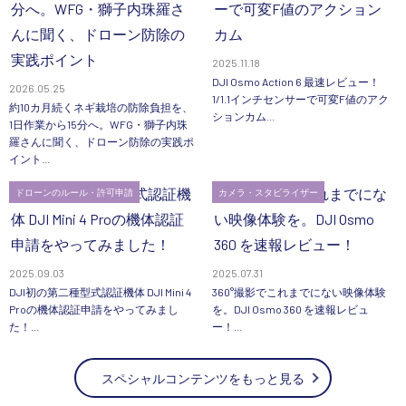
2025.11.18
DJI Osmo Action 6 最速レビュー！
2026.05.25
1/1.1インチセンサーで可変F値のアク
約10カ月続くネギ栽培の防除負担を、
ションカム...
1日作業から15分へ。WFG・獅子内珠
羅さんに聞く、ドローン防除の実践ポ
イント...
ドローンのルール・許可申請
カメラ・スタビライザー
2025.09.03
2025.07.31
DJI初の第二種型式認証機体 DJI Mini 4
360°撮影でこれまでにない映像体験
Proの機体認証申請をやってみまし
を。DJI Osmo 360 を速報レビュ
た！...
ー！...
スペシャルコンテンツをもっと見る