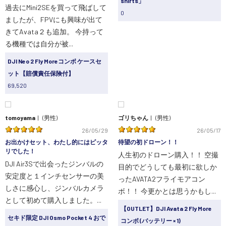
shirts」
過去にMini2SEを買って飛ばして
0
ましたが、FPVにも興味が出て
きてAvata２も追加。 今持って
る機種では自分が被...
DJI Neo 2 Fly Moreコンボ ケースセ
ット【賠償責任保険付】
69,520
tomoyama
(男性)
ゴリちゃん
(男性)
26/05/29
26/05/17
お出かけセット、わたし的にはピッタ
待望の初ドローン！！
リでした！
人生初のドローン購入！！ 空撮
DJI Air3Sで出会ったジンバルの
目的でどうしても最初に欲しか
安定度と１インチセンサーの美
ったAVATA2フライモアコン
しさに感心し、ジンバルカメラ
ボ！！ 今更かとは思うかもし...
として初めて購入しました。...
【OUTLET】DJI Avata 2 Fly More
セキド限定 DJI Osmo Pocket 4 おで
コンボ (バッテリー × 1)