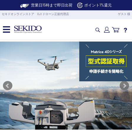
営業日15時まで即日出荷
ポイント1%還元
セキドオンラインストア DJI ドローン正規代理店
ゲスト 様
カメラドローン・生活家電
カメラ・スタビライザー
業務用ドローン・業務関連製品
水中ドローン(ROV)・水中スクーター
RC・ロボット部品