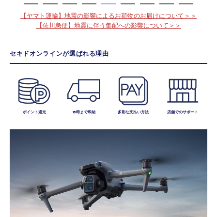
講習会･国家資格･WEBセミナー
【ヤマト運輸】地震の影響によるお荷物のお届けについて＞＞
【佐川急便】地震に伴う集配への影響について＞＞
定期配信!
セキドオンラインが選ばれる理由
サポート・Q&A / 法人・学生のお客様
取扱店舗一覧
ポイント還元
15時まで即納
多彩な支払い方法
店舗でのサポート
SEKIDO
コーポレートサイト
SEKIDO 会社概要