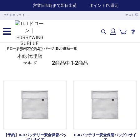
営業日15時まで即日出荷
ポイント1%還元
セキドオンライ …
ゲスト 様
ドローン汎用アイテム・パーツ (DJI) 商品一覧
カメラドローン・生活家電
2
1
2
商品中
-
商品
カメラ・スタビライザー
業務用ドローン・業務関連製品
水中ドローン(ROV)・水中スクーター
RC・ロボット部品
【予約】DJI バッテリー安全保管バッ
DJI バッテリー安全保管バッグ Sサイ
グ Lサイズ
ズ